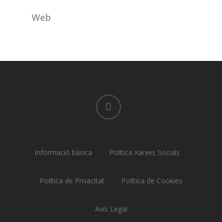
Web
linkedin
Informació bàsica
Política Xarxes Socials
Política de Privacitat
Política de Cookies
Avís Legal