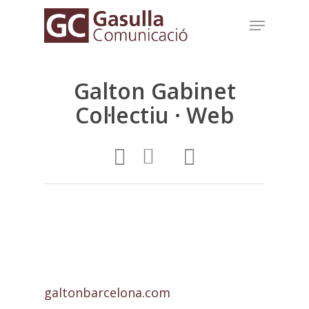
Skip
Menu
to
main
content
Galton Gabinet
Col·lectiu · Web
galtonbarcelona.com