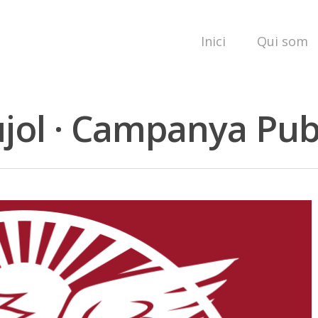
Inici
Qui som
ol · Campanya Publ