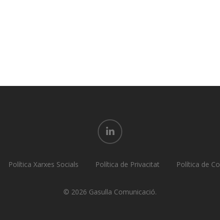
linkedin
Política Xarxes Socials
Política de Privacitat
Política de C
© 2026 Gasulla Comunicació.