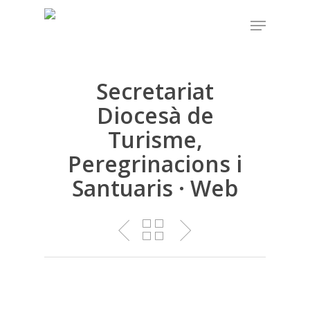
Skip
Menu
to
main
content
Secretariat
Diocesà de
Turisme,
Peregrinacions i
Santuaris · Web