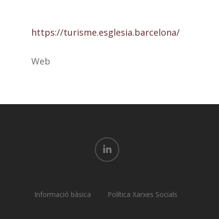
https://turisme.esglesia.barcelona/
Web
linkedin
Informació bàsica
Política Xarxes Socials