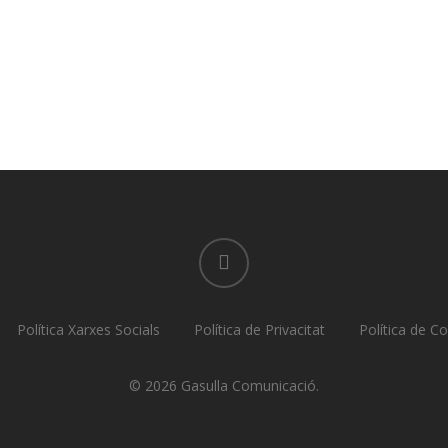
linkedin
Política Xarxes Socials
Política de Privacitat
Política de C
© 2026 Gasulla Comunicació.