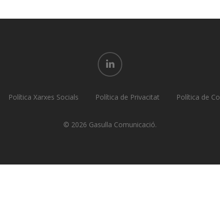
linkedin
Política Xarxes Socials
Política de Privacitat
Política de C
© 2026 Gasulla Comunicació.